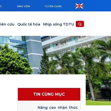
ỨC
SINH VIÊN
TUYỂN DỤNG
iên cứu
Quốc tế hóa
Nhịp sống TDTU
TIN CÙNG MỤC
Nâng cao nhận thức