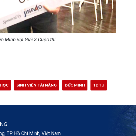
c Minh với Giải 3 Cuộc thi
 HỌC
SINH VIÊN TÀI NĂNG
ĐỨC MINH
TDTU
ẮNG
, TP. Hồ Chí Minh, Việt Nam