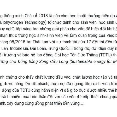
ợng thông minh Châu Á 2018 là sân chơi học thuật thường niên do
iohydrogen Technology) tổ chức dành cho sinh viên, học sinh 
suy nghĩ; tập sáng tạo những giải pháp cho vấn đề biến đổi khí h
hận thức trong học sinh-sinh viên về tầm quan trọng của việc 
háng 08/2018 tại Thái Lan với sự tranh tài của 17 đội thi đến t
Lan, Indonesia, Đài Loan, Trung Quốc;...; trong đó, đại diện duy 
ôi trường và bảo hộ lao động, Đại học Tôn Đức Thắng (TDTU) t
vững cho Đồng bằng Sông Cửu Long (Sustainable energy for 
inh chứng cho thấy chất lượng đầu vào, chất lượng học tập và tí
 được nâng lên rất nhanh; thực sự đã ngang tầm sinh viên tro
ao động của TDTU cũng hãnh diện vì đã giáo dục được nhiều thế h
õ trách nhiệm của bản thân đối với các vấn đề cấp thiết chung qu
nh, xây dựng cộng đồng phát triển bền vững,...;.