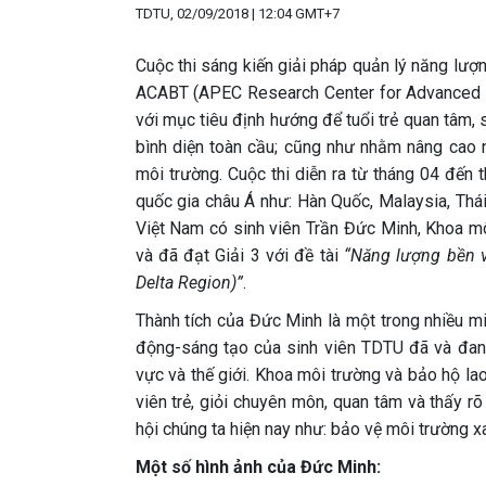
TDTU, 02/09/2018 | 12:04 GMT+7
Cuộc thi sáng kiến giải pháp quản lý năng lư
ACABT (APEC Research Center for Advanced B
với mục tiêu định hướng để tuổi trẻ quan tâm, 
bình diện toàn cầu; cũng như nhằm nâng cao n
môi trường. Cuộc thi diễn ra từ tháng 04 đến t
quốc gia châu Á như: Hàn Quốc, Malaysia, Thái 
Việt Nam có sinh viên Trần Đức Minh, Khoa m
và đã đạt Giải 3 với đề tài
“Năng lượng bền 
Delta Region)”
.
Thành tích của Đức Minh là một trong nhiều m
động-sáng tạo của sinh viên TDTU đã và đang
vực và thế giới. Khoa môi trường và bảo hộ l
viên trẻ, giỏi chuyên môn, quan tâm và thấy r
hội chúng ta hiện nay như: bảo vệ môi trường xa
Một số hình ảnh của Đức Minh: