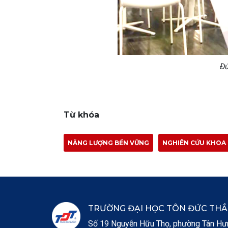
Đứ
Từ khóa
NĂNG LƯỢNG BỀN VỮNG
NGHIÊN CỨU KHOA
TRƯỜNG ĐẠI HỌC TÔN ĐỨC TH
Số 19 Nguyễn Hữu Thọ, phường Tân Hưng