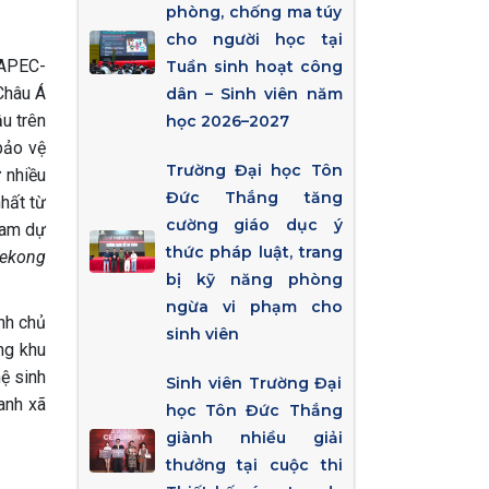
phòng, chống ma túy
cho người học tại
 APEC-
Tuần sinh hoạt công
Châu Á
dân – Sinh viên năm
ậu trên
học 2026–2027
bảo vệ
Trường Đại học Tôn
ừ nhiều
Đức Thắng tăng
nhất từ
cường giáo dục ý
ham dự
thức pháp luật, trang
Mekong
bị kỹ năng phòng
ngừa vi phạm cho
nh chủ
sinh viên
ng khu
ệ sinh
Sinh viên Trường Đại
anh xã
học Tôn Đức Thắng
giành nhiều giải
thưởng tại cuộc thi