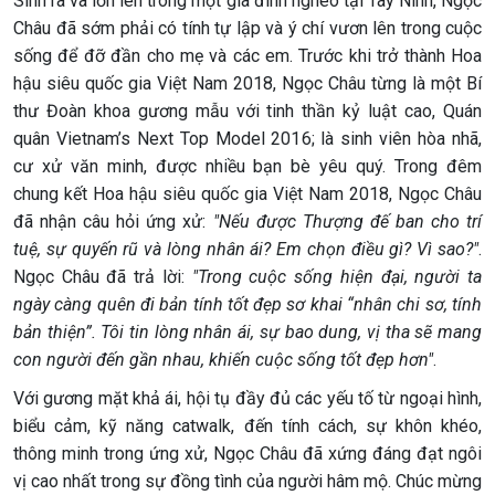
Sinh ra và lớn lên trong một gia đình nghèo tại Tây Ninh, Ngọc
Châu đã sớm phải có tính tự lập và ý chí vươn lên trong cuộc
sống để đỡ đần cho mẹ và các em. Trước khi trở thành Hoa
hậu siêu quốc gia Việt Nam 2018, Ngọc Châu từng là một Bí
thư Đoàn khoa gương mẫu với tinh thần kỷ luật cao, Quán
quân Vietnam’s Next Top Model 2016; là sinh viên hòa nhã,
cư xử văn minh, được nhiều bạn bè yêu quý. Trong đêm
chung kết Hoa hậu siêu quốc gia Việt Nam 2018, Ngọc Châu
đã nhận câu hỏi ứng xử:
"Nếu được Thượng đế ban cho trí
tuệ, sự quyến rũ và lòng nhân ái? Em chọn điều gì? Vì sao?"
.
Ngọc Châu đã trả lời:
"Trong cuộc sống hiện đại, người ta
ngày càng quên đi bản tính tốt đẹp sơ khai “nhân chi sơ, tính
bản thiện”. Tôi tin lòng nhân ái, sự bao dung, vị tha sẽ mang
con người đến gần nhau, khiến cuộc sống tốt đẹp hơn"
.
Với gương mặt khả ái, hội tụ đầy đủ các yếu tố từ ngoại hình,
biểu cảm, kỹ năng catwalk, đến tính cách, sự khôn khéo,
thông minh trong ứng xử, Ngọc Châu đã xứng đáng đạt ngôi
vị cao nhất trong sự đồng tình của người hâm mộ. Chúc mừng