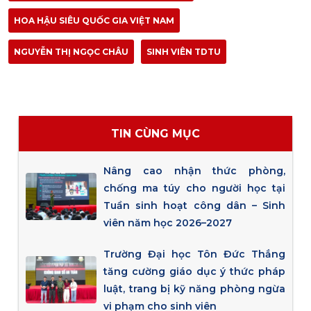
HOA HẬU SIÊU QUỐC GIA VIỆT NAM
NGUYỄN THỊ NGỌC CHÂU
SINH VIÊN TDTU
TIN CÙNG MỤC
Nâng cao nhận thức phòng,
chống ma túy cho người học tại
Tuần sinh hoạt công dân – Sinh
viên năm học 2026–2027
Trường Đại học Tôn Đức Thắng
tăng cường giáo dục ý thức pháp
luật, trang bị kỹ năng phòng ngừa
vi phạm cho sinh viên