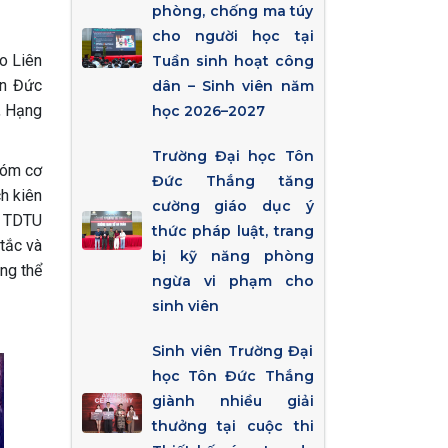
phòng, chống ma túy
cho người học tại
o Liên
Tuần sinh hoạt công
ôn Đức
dân – Sinh viên năm
, Hạng
học 2026–2027
Trường Đại học Tôn
nhóm cơ
Đức Thắng tăng
h kiên
cường giáo dục ý
n TDTU
thức pháp luật, trang
tắc và
bị kỹ năng phòng
ộng thể
ngừa vi phạm cho
sinh viên
Sinh viên Trường Đại
học Tôn Đức Thắng
giành nhiều giải
thưởng tại cuộc thi