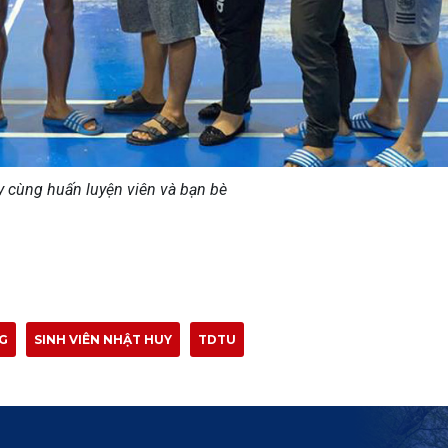
 cùng huấn luyện viên và bạn bè
NG
SINH VIÊN NHẬT HUY
TDTU