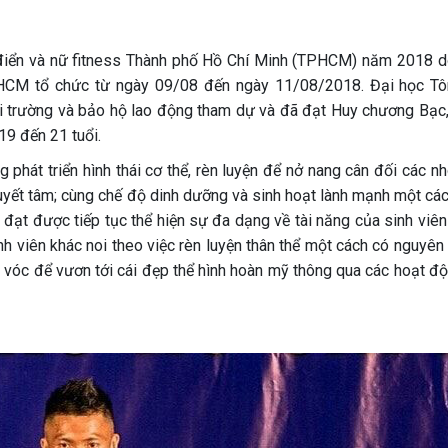
ổ điển và nữ fitness Thành phố Hồ Chí Minh (TPHCM) năm 2018 d
TPHCM tổ chức từ ngày 09/08 đến ngày 11/08/2018. Đại học T
i trường và bảo hộ lao động tham dự và đã đạt Huy chương Bạc
19 đến 21 tuổi.
 phát triển hình thái cơ thể, rèn luyện để nở nang cân đối các 
uyết tâm; cùng chế độ dinh dưỡng và sinh hoạt lành mạnh một các
y đạt được tiếp tục thể hiện sự đa dạng về tài năng của sinh viê
h viên khác noi theo việc rèn luyện thân thể một cách có nguyên 
sức vóc để vươn tới cái đẹp thể hình hoàn mỹ thông qua các hoạt đ