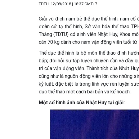
TDTU, 12/08/2018 | 18:37 GMT+7
Giải vô địch nam trẻ thể dục thể hình, nam c
đoàn cử tạ thể hình, Sở văn hóa thể thao 
Thắng (TDTU) có sinh viên Nhật Huy, Khoa mô
cân 70 kg dành cho nam vận động viên tuổi từ 
Thể dục thể hình là bộ môn thể thao định hướng
bắp; đòi hỏi sự tập luyện chuyên cần và đầy q
trì của vận động viên. Thành tích của Nhật Hu
cũng như là nguồn động viên lớn cho những sin
kỷ luật; đặc biệt là trong lĩnh vực rèn luyện 
dục thể thao một cách bài bản và kế hoạch.
Một số hình ảnh của Nhật Huy tại giải: