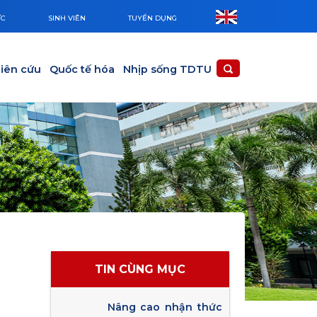
ỨC
SINH VIÊN
TUYỂN DỤNG
iên cứu
Quốc tế hóa
Nhịp sống TDTU
TIN CÙNG MỤC
Nâng cao nhận thức