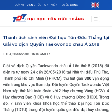
Skip to main content
ĐƠN VỊ
VIÊN CHỨC
SINH VIÊN
TUYỂN DỤNG
ĐẠI HỌC TÔN ĐỨC THẮNG
Thành tích sinh viên Đại học Tôn Đức Thắng tại
Giải vô địch Quyền Taekwondo châu Á 2018
TDTU, 28/05/2018 | 16:40 GMT+7
Giải vô địch Quyền Taekwondo châu Á Lần thứ 5 (2018) đã
diễn ra từ ngày 24 đến 28/05/2018 tại Nhà thi đấu Phú Thọ,
Thành phố Hồ Chí Minh (TPHCM), thu hút gần
300
vận động
viên trong khu vực tham dự. Đội tuyển Quyền Taekwondo Việt
Nam xếp thứ Nhì toàn đoàn với 2 Huy chương Vàng (HCV), 4
Huy chương Bạc (HCB) và 8 Huy chương Đồng (HCĐ). Trong
đó, 7 sinh viên Khoa khoa học thể thao Đại học Tôn Đức
Thắng (TDTU) trong đội tuyển quốc gia đều đạt huy chương,