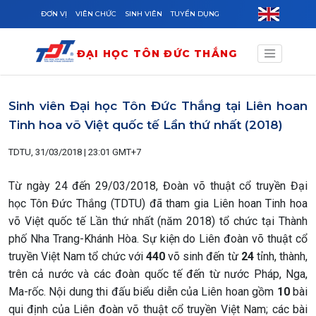
Skip to main content
ĐƠN VỊ
VIÊN CHỨC
SINH VIÊN
TUYỂN DỤNG
ĐẠI HỌC TÔN ĐỨC THẮNG
Sinh viên Đại học Tôn Đức Thắng tại Liên hoan
Tinh hoa võ Việt quốc tế Lần thứ nhất (2018)
TDTU, 31/03/2018 | 23:01 GMT+7
Từ ngày 24 đến 29/03/2018, Đoàn võ thuật cổ truyền Đại
học Tôn Đức Thắng (TDTU) đã tham gia Liên hoan Tinh hoa
võ Việt quốc tế Lần thứ nhất (năm 2018) tổ chức tại Thành
phố Nha Trang-Khánh Hòa. Sự kiện do Liên đoàn võ thuật cổ
truyền Việt Nam tổ chức với
440
võ sinh đến từ
24
tỉnh, thành,
trên cả nước và các đoàn quốc tế đến từ nước Pháp, Nga,
Ma-rốc. Nội dung thi đấu biểu diễn của Liên hoan gồm
10
bài
qui định của Liên đoàn võ thuật cổ truyền Việt Nam; các bài