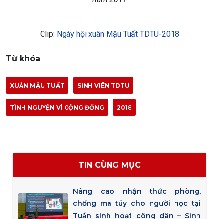
Clip:
Ngày hội xuân Mậu Tuất TDTU-2018
Từ khóa
XUÂN MẬU TUẤT
SINH VIÊN TDTU
TÌNH NGUYỆN VÌ CỘNG ĐỒNG
2018
TIN CÙNG MỤC
Nâng cao nhận thức phòng,
chống ma túy cho người học tại
Tuần sinh hoạt công dân – Sinh