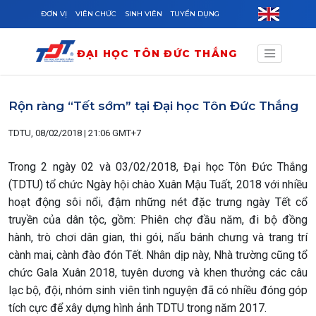
Skip to main content
ĐƠN VỊ
VIÊN CHỨC
SINH VIÊN
TUYỂN DỤNG
ĐẠI HỌC TÔN ĐỨC THẮNG
Rộn ràng “Tết sớm” tại Đại học Tôn Đức Thắng
TDTU, 08/02/2018 | 21:06 GMT+7
Trong 2 ngày 02 và 03/02/2018, Đại học Tôn Đức Thắng
(TDTU) tổ chức Ngày hội chào Xuân Mậu Tuất, 2018 với nhiều
hoạt động sôi nổi, đậm những nét đặc trưng ngày Tết cổ
truyền của dân tộc, gồm: Phiên chợ đầu năm, đi bộ đồng
hành, trò chơi dân gian, thi gói, nấu bánh chưng và trang trí
cành mai, cành đào đón Tết. Nhân dịp này, Nhà trường cũng tổ
chức Gala Xuân 2018, tuyên dương và khen thưởng các câu
lạc bộ, đội, nhóm sinh viên tình nguyện đã có nhiều đóng góp
tích cực để xây dựng hình ảnh TDTU trong năm 2017.