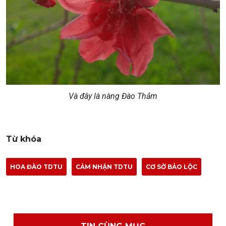
Và đây là nàng Đào Thắm
Từ khóa
HOA ĐÀO TDTU
CẢM NHẬN TDTU
CƠ SỞ BẢO LỘC