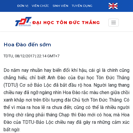
Skip to main content
ĐƠN VỊ
VIÊN CHỨC
SINH VIÊN
TUYỂN DỤNG
ĐẠI HỌC TÔN ĐỨC THẮNG
Hoa Đào đến sớm
TDTU, 08/12/2017 | 22:14 GMT+7
Do năm nay nhuần hay biến đổi khí hậu, cái gì là chính cũng
chẳng hiểu; chỉ biết Anh Đào của Đại học Tôn Đức Thắng
(TDTU) Cơ sở Bảo Lộc đã bắt đầu rộ hoa. Người lang thang
chiều nay đã ngỡ ngàng nhìn Hoa Đào rắc màu chen giữa chồi
xanh khắp nơi trên Đồi tượng đài Chủ tịch Tôn Đức Thắng. Có
thể vì mùa ra hoa lẽ ra chưa đến; cũng có thể là nhiều người
trông chờ rằng phải tháng Chạp thì Đào mới có hoa; mà Hoa
Đào của TDTU-Bảo Lộc chiều nay đã gây ra những cảm xúc
bất ngờ.