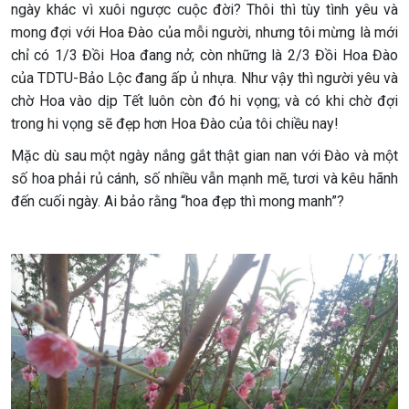
ngày khác vì xuôi ngược cuộc đời? Thôi thì tùy tình yêu và
mong đợi với Hoa Đào của mỗi người, nhưng tôi mừng là mới
chỉ có 1/3 Đồi Hoa đang nở; còn những là 2/3 Đồi Hoa Đào
của TDTU-Bảo Lộc đang ấp ủ nhựa. Như vậy thì người yêu và
chờ Hoa vào dịp Tết luôn còn đó hi vọng; và có khi chờ đợi
trong hi vọng sẽ đẹp hơn Hoa Đào của tôi chiều nay!
Mặc dù sau một ngày nắng gắt thật gian nan với Đào và một
số hoa phải rủ cánh, số nhiều vẫn mạnh mẽ, tươi và kêu hãnh
đến cuối ngày. Ai bảo rằng “hoa đẹp thì mong manh”?