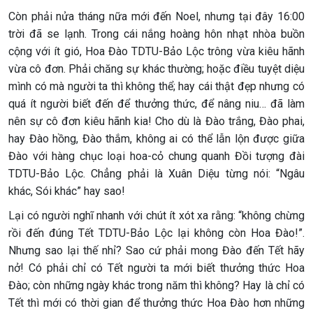
Còn phải nửa tháng nữa mới đến Noel, nhưng tại đây 16:00
trời đã se lạnh. Trong cái nắng hoàng hôn nhạt nhòa buồn
cộng với ít gió, Hoa Đào TDTU-Bảo Lộc trông vừa kiêu hãnh
vừa cô đơn. Phải chăng sự khác thường; hoặc điều tuyệt diệu
mình có mà người ta thì không thể; hay cái thật đẹp nhưng có
quá ít người biết đến để thưởng thức, để nâng niu… đã làm
nên sự cô đơn kiêu hãnh kia! Cho dù là Đào trắng, Đào phai,
hay Đào hồng, Đào thắm, không ai có thể lẫn lộn được giữa
Đào với hàng chục loại hoa-cỏ chung quanh Đồi tượng đài
TDTU-Bảo Lộc. Chẳng phải là Xuân Diệu từng nói: “Ngâu
khác, Sói khác” hay sao!
Lại có người nghĩ nhanh với chút ít xót xa rằng: “không chừng
rồi đến đúng Tết TDTU-Bảo Lộc lại không còn Hoa Đào!”.
Nhưng sao lại thế nhỉ? Sao cứ phải mong Đào đến Tết hãy
nở! Có phải chỉ có Tết người ta mới biết thưởng thức Hoa
Đào; còn những ngày khác trong năm thì không? Hay là chỉ có
Tết thì mới có thời gian để thưởng thức Hoa Đào hơn những