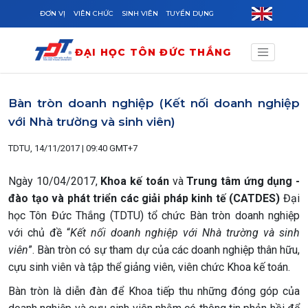
Skip to main content
ĐƠN VỊ
VIÊN CHỨC
SINH VIÊN
TUYỂN DỤNG
ĐẠI HỌC TÔN ĐỨC THẮNG
Bàn tròn doanh nghiệp (Kết nối doanh nghiệp
với Nhà trường và sinh viên)
TDTU, 14/11/2017 | 09:40 GMT+7
Ngày 10/04/2017,
Khoa kế toán
và
Trung tâm ứng dụng -
đào tạo và phát triển các giải pháp kinh tế (CATDES)
Đại
học Tôn Đức Thắng (TDTU)
tổ chức Bàn tròn doanh nghiệp
với chủ đề “
Kết nối doanh nghiệp với Nhà trường và sinh
viên
”. Bàn tròn có sự tham dự của các doanh nghiệp thân hữu,
cựu sinh viên và tập thể giảng viên, viên chức Khoa kế toán.
Bàn tròn là diễn đàn để Khoa tiếp thu những đóng góp của