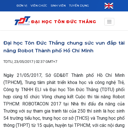
Skip to main content
ĐƠN VỊ
VIÊN CHỨC
SINH VIÊN
TUYỂN DỤNG
ĐẠI HỌC TÔN ĐỨC THẮNG
Đại học Tôn Đức Thắng chung sức vun đắp tài
năng Robot Thành phố Hồ Chí Minh
TDTU, 23/05/2017 | 02:37 GMT+7
Ngày 21/05/2017, Sở GD&ĐT Thành phố Hồ Chí Minh
(TPHCM), Trung tâm phát triển khoa học và công nghệ Trẻ,
Công ty TNHH ELI và Đại học Tôn Đức Thắng (TDTU) phối
hợp cùng tổ chức Vòng chung kết Cuộc thi tài năng Robot
TPHCM: ROBOTACON 2017 tại Nhà thi đấu đa năng của
Trường với sự tham gia tranh tài của 250 thí sinh là học sinh
54 trường tiểu học, trung học cơ sở (THCS) và Trung học phổ
thông (THPT) từ 15 quận, huyện tại TPHCM; với các nội dung