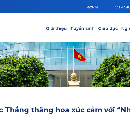
ĐƠN VỊ
VIÊN CH
Main navigation
Giới thiệu
Tuyển sinh
Giáo dục
Ngh
ức Thắng thăng hoa xúc cảm với “N