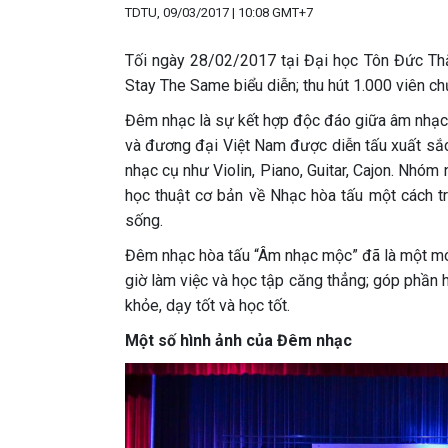
TDTU, 09/03/2017 | 10:08 GMT+7
Tối ngày 28/02/2017 tại Đại học Tôn Đức Th
Stay The Same biểu diễn; thu hút 1.000 viên ch
Đêm nhạc là sự kết hợp độc đáo giữa âm nhạc 
và đương đại Việt Nam được diễn tấu xuất sắc
nhạc cụ như Violin, Piano, Guitar, Cajon. Nh
học thuật cơ bản về Nhạc hòa tấu một cách tr
sống.
Đêm nhạc hòa tấu “Âm nhạc mộc” đã là một món
giờ làm việc và học tập căng thẳng; góp phần 
khỏe, dạy tốt và học tốt.
Một số hình ảnh của Đêm nhạc