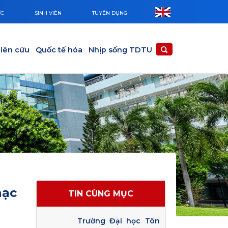
ỨC
SINH VIÊN
TUYỂN DỤNG
iên cứu
Quốc tế hóa
Nhịp sống TDTU
hạc
TIN CÙNG MỤC
Trường Đại học Tôn