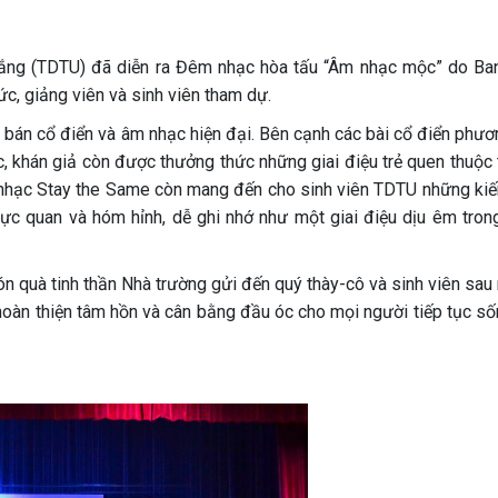
ắng (TDTU) đã diễn ra Đêm nhạc hòa tấu “Âm nhạc mộc” do Ba
ức, giảng viên và sinh viên tham dự.
bán cổ điển và âm nhạc hiện đại. Bên cạnh các bài cổ điển phươ
, khán giả còn được thưởng thức những giai điệu trẻ quen thuộc 
óm nhạc Stay the Same còn mang đến cho sinh viên TDTU những kiế
ực quan và hóm hỉnh, dễ ghi nhớ như một giai điệu dịu êm tron
 quà tinh thần Nhà trường gửi đến quý thày-cô và sinh viên sau
hoàn thiện tâm hồn và cân bằng đầu óc cho mọi người tiếp tục sốn