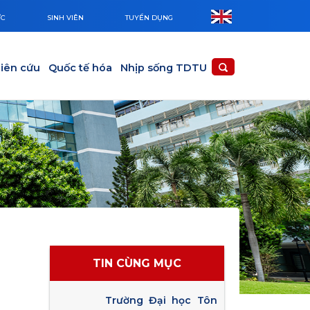
ỨC
SINH VIÊN
TUYỂN DỤNG
iên cứu
Quốc tế hóa
Nhịp sống TDTU
TIN CÙNG MỤC
Trường Đại học Tôn