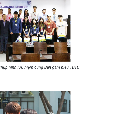
chụp hình lưu niệm cùng Ban gám hiệu TDTU