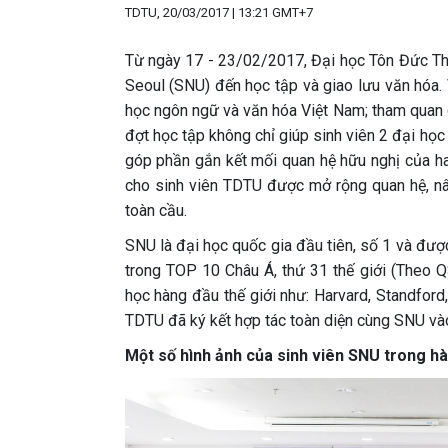
TDTU, 20/03/2017 | 13:21 GMT+7
Từ ngày 17 - 23/02/2017, Đại học Tôn Đức Thắ
Seoul (SNU) đến học tập và giao lưu văn hóa.
học ngôn ngữ và văn hóa Việt Nam; tham quan
đợt học tập không chỉ giúp sinh viên 2 đại học 
góp phần gắn kết mối quan hệ hữu nghị của ha
cho sinh viên TDTU được mở rộng quan hệ, nân
toàn cầu.
SNU là đại học quốc gia đầu tiên, số 1 và đư
trong TOP 10 Châu Á, thứ 31 thế giới (Theo Q
học hàng đầu thế giới như: Harvard, Standford
TDTU đã ký kết hợp tác toàn diện cùng SNU v
Một số hình ảnh của sinh viên SNU trong hà