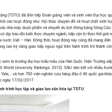
ng (TDTU) đã đón tiếp Đoàn giảng viên và sinh viên Đại học qu
 Với các hoạt động như: Hội thảo chuyên đề về hoạt chất sinh họ
 các nhà máy dược phẩm và chuyến du lịch Đồng bằng Sông Cửu L
có dịp trau dồi kiến thức chuyên ngành, tiếp cận tri thức thế giới
i nước Việt – Hàn. Đồng thời, hoạt động này cũng đã mang đến 
g cao kỹ năng giao tiếp ngoại ngữ trên hành trình trở thành cô
ợc xem là trường đại học kiểu mẫu của Hàn Quốc. Hiện Trường xếp
S World University Rankings: 2015). SNU liên kết với nhiều trườ
, Yale,… và hơn 700 viện nghiên cứu hàng đầu ở 40 quốc gia khác
ào ngày 17/02/2017.
nh trình học tập và giao lưu văn hóa tại TDTU