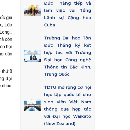
Đức Thắng tiếp và
làm việc với Tổng
ốc gia
Lãnh sự Cộng hòa
c; Lớp
Cuba
ong...
Trường Đại học Tôn
 mà còn
Đức Thắng ký kết
cơ hội
hợp tác với Trường
ng dân
Đại học Công nghệ
Thông tin Bắc Kinh,
 thứ 8
Trung Quốc
ng đại
 nhau.
TDTU mở rộng cơ hội
học tập quốc tế cho
sinh viên Việt Nam
thông qua hợp tác
với Đại học Waikato
(New Zealand)