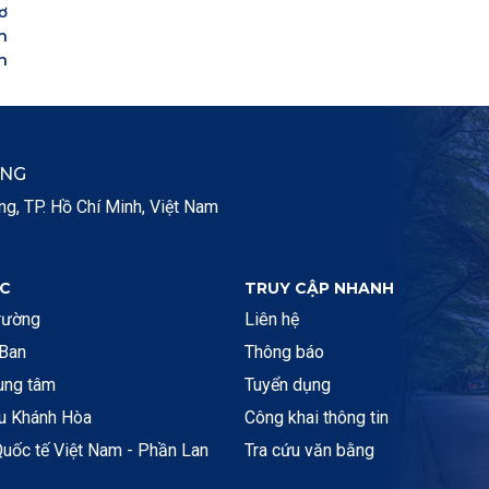
ơ
n
n
ẮNG
, TP. Hồ Chí Minh, Việt Nam
C
TRUY CẬP NHANH
rường
Liên hệ
 Ban
Thông báo
rung tâm
Tuyển dụng
ệu Khánh Hòa
Công khai thông tin
uốc tế Việt Nam - Phần Lan
Tra cứu văn bằng