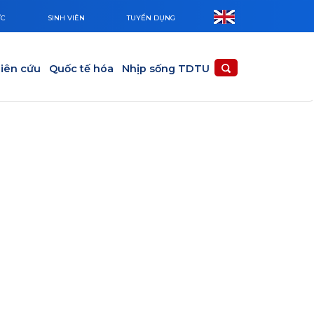
ỨC
SINH VIÊN
TUYỂN DỤNG
iên cứu
Quốc tế hóa
Nhịp sống TDTU