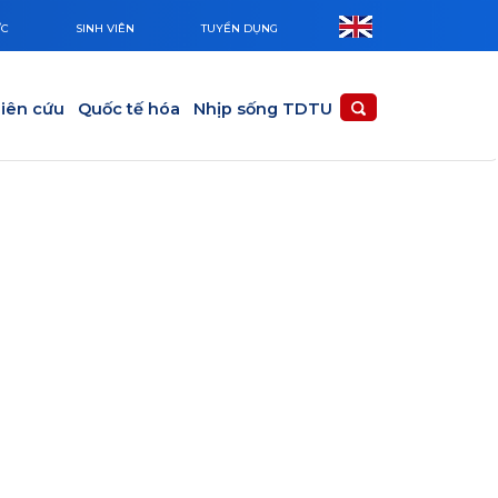
ỨC
SINH VIÊN
TUYỂN DỤNG
iên cứu
Quốc tế hóa
Nhịp sống TDTU