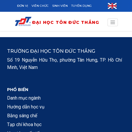
Skip to main content
ĐƠN VỊ
VIÊN CHỨC
SINH VIÊN
TUYỂN DỤNG
ĐẠI HỌC TÔN ĐỨC THẮNG
TRƯỜNG ĐẠI HỌC TÔN ĐỨC THẮNG
Số 19 Nguyễn Hữu Thọ, phường Tân Hưng, TP. Hồ Chí
Minh, Việt Nam
PHỔ BIẾN
Danh mục ngành
Hướng dẫn học vụ
Bằng sáng chế
Tạp chí khoa học