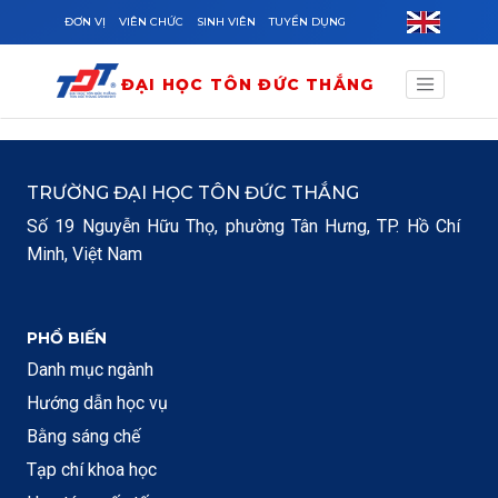
Skip to main content
ĐƠN VỊ
VIÊN CHỨC
SINH VIÊN
TUYỂN DỤNG
ĐẠI HỌC TÔN ĐỨC THẮNG
TRƯỜNG ĐẠI HỌC TÔN ĐỨC THẮNG
Số 19 Nguyễn Hữu Thọ, phường Tân Hưng, TP. Hồ Chí
Minh, Việt Nam
PHỔ BIẾN
Danh mục ngành
Hướng dẫn học vụ
Bằng sáng chế
Tạp chí khoa học