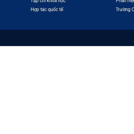
Tạp chí khoa học
Phân hi
Hợp tác quốc tế
Trường Q