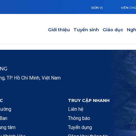
ĐƠN VỊ
VIÊN CH
Main navigation
Giới thiệu
Tuyển sinh
Giáo dục
Ngh
ẮNG
, TP. Hồ Chí Minh, Việt Nam
C
TRUY CẬP NHANH
rường
Liên hệ
 Ban
Thông báo
rung tâm
Tuyển dụng