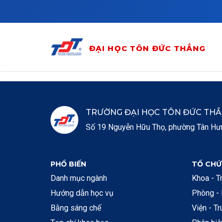
Skip to main content
ĐẠI HỌC TÔN ĐỨC THẮNG
TRƯỜNG ĐẠI HỌC TÔN ĐỨC TH
Số 19 Nguyễn Hữu Thọ, phường Tân Hưng
PHỔ BIẾN
TỔ CHỨ
Danh mục ngành
Khoa - T
Hướng dẫn học vụ
Phòng -
Bằng sáng chế
Viện - T