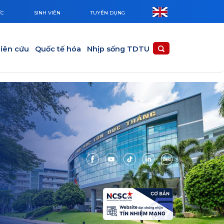
ỨC
SINH VIÊN
TUYỂN DỤNG
iên cứu
Quốc tế hóa
Nhịp sống TDTU