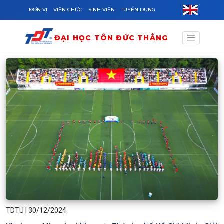
Skip to main content
ĐƠN VỊ
VIÊN CHỨC
SINH VIÊN
TUYỂN DỤNG
ĐẠI HỌC TÔN ĐỨC THẮNG
TDTU
|
30/12/2024