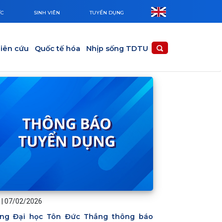
ỨC
SINH VIÊN
TUYỂN DỤNG
iên cứu
Quốc tế hóa
Nhịp sống TDTU
|
07/02/2026
ng Đại học Tôn Đức Thắng thông báo