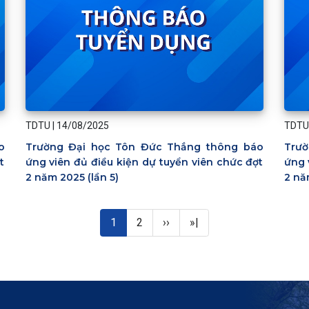
TDTU
|
14/08/2025
TDTU
o
Trường Đại học Tôn Đức Thắng thông báo
Trườ
t
ứng viên đủ điều kiện dự tuyển viên chức đợt
ứng 
2 năm 2025 (lần 5)
2 nă
Trang hiện thời
Page
Next page
Last page
1
2
››
»|