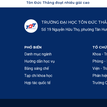
Tôn Đức Thắng đoạt nhiều giải cao
TRƯỜNG ĐẠI HỌC TÔN ĐỨC TH
Số 19 Nguyễn Hữu Thọ, phường Tân Hưng
PHỔ BIẾN
TỔ CHỨ
Danh mục ngành
Khoa - T
Hướng dẫn học vụ
Phòng -
Bằng sáng chế
Viện - T
Tạp chí khoa học
Phân hi
Hợp tác quốc tế
Trường Q