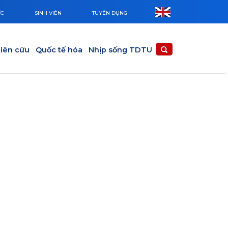
ỨC
SINH VIÊN
TUYỂN DỤNG
iên cứu
Quốc tế hóa
Nhịp sống TDTU