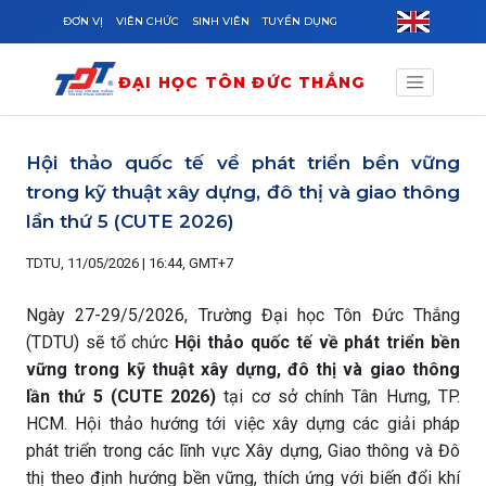
Skip to main content
ĐƠN VỊ
VIÊN CHỨC
SINH VIÊN
TUYỂN DỤNG
ĐẠI HỌC TÔN ĐỨC THẮNG
Hội thảo quốc tế về phát triển bền vững
trong kỹ thuật xây dựng, đô thị và giao thông
lần thứ 5 (CUTE 2026)
TDTU, 11/05/2026 | 16:44, GMT+7
Ngày 27-29/5/2026, Trường Đại học Tôn Đức Thắng
(TDTU) sẽ tổ chức
Hội thảo quốc tế
về phát triển bền
vững trong kỹ thuật xây dựng,
đô thị và giao thông
lần thứ 5 (CUTE 2026)
tại cơ sở chính Tân Hưng, TP.
HCM. Hội thảo hướng tới việc xây dựng các giải pháp
phát triển trong các lĩnh vực Xây dựng, Giao thông và Đô
thị theo định hướng bền vững, thích ứng với biến đổi khí