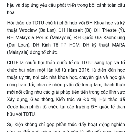
hậu và đáp ứng yêu cầu phát triển trong bối cảnh toàn cầu
hóa.
Hội thảo do TDTU chủ trì phối hợp với ĐH Khoa học và kỹ
thuật Wrocław (Ba Lan), ĐH Hasselt (Bỉ), ĐH Trieste (Ý),
ĐH Malaysia Perlis (Malaysia), ĐH Quốc Gia Kaohsiung
(Đài Loan), ĐH Kinh Tế TP. HCM, ĐH kỹ thuật MARA
(Malaysia) đồng tổ chức.
CUTE là chuỗi hội thảo quốc tế do TDTU sáng lập và tổ
chức hai năm một lần kể từ năm 2016, là diễn đàn học
thuật uy tín, nơi các nhà khoa học, chuyên gia và học giả
cùng trao đổi, chia sẻ những vấn đề trọng tâm, thách thức
mới nổi cũng như các giải pháp tiên tiến trong các lĩnh vực
Xây dựng, Giao thông, Kiến trúc và Đô thị. Hội thảo đã
được luân phiên tổ chức tại các trường ĐH quốc tế thân
hữu với TDTU.
Sự kiện không chỉ góp phần thúc đẩy hoạt động nghiên
cứu và đổi mới sáng tạo, mà còn là cầu nối quan trọng