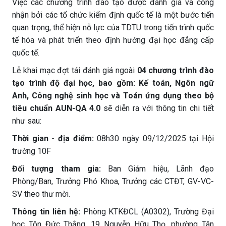
Việc các chương trình đào tạo được đánh giá và công
nhận bởi các tổ chức kiểm định quốc tế là một bước tiến
quan trọng, thể hiện nỗ lực của TDTU trong tiến trình quốc
tế hóa và phát triển theo định hướng đại học đẳng cấp
quốc tế.
Lễ khai mạc đợt tái đánh giá ngoài
04 chương trình đào
tạo trình độ đại học, bao gồm: Kế toán, Ngôn ngữ
Anh, Công nghệ sinh học và Toán ứng dụng theo bộ
tiêu chuẩn AUN-QA 4.0
sẽ diễn ra với thông tin chi tiết
như sau:
Thời gian - địa điểm:
08h30 ngày 09/12/2025 tại Hội
trường 10F
Đối tượng tham gia:
Ban Giám hiệu, Lãnh đạo
Phòng/Ban, Trưởng Phó Khoa, Trưởng các CTĐT, GV-VC-
SV theo thư mời.
Thông tin liên hệ:
Phòng KTKĐCL (A0302), Trường Đại
học Tôn Đức Thắng, 19 Nguyễn Hữu Thọ, phường Tân