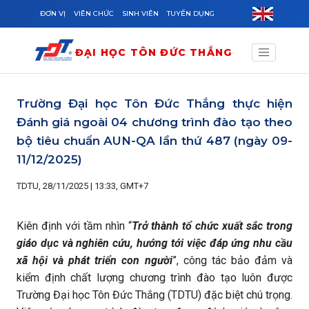
Skip to main content
ĐƠN VỊ
VIÊN CHỨC
SINH VIÊN
TUYỂN DỤNG
ĐẠI HỌC TÔN ĐỨC THẮNG
Trường Đại học Tôn Đức Thắng thực hiện
Đánh giá ngoài 04 chương trình đào tạo theo
bộ tiêu chuẩn AUN-QA lần thứ 487 (ngày 09-
11/12/2025)
TDTU, 28/11/2025 | 13:33, GMT+7
Kiên định với tầm nhìn “
Trở thành tổ chức xuất sắc trong
giáo dục và nghiên cứu, hướng tới việc đáp ứng nhu cầu
xã hội và phát triển con người
”, công tác bảo đảm và
kiểm định chất lượng chương trình đào tạo luôn được
Trường Đại học Tôn Đức Thắng (TDTU) đặc biệt chú trọng.