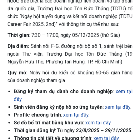
nước, đặc biệt là các doanh nghiệp liên doanh và tập đoàn
đa quốc gia, Trường Đại học Tôn Đức Thắng (TDTU) tổ
chức “Ngày hội tuyển dụng và kết nối doanh nghiệp (TDTU
Career Fair 2025, 2nd)” với thông tin cụ thể như sau:
Thời gian
: 7:30 – 17:00, ngày 05/12/2025 (thứ Sáu)
Địa điểm:
Sảnh nối F-G, đường nội bộ số 1, sảnh trệt bên
ngoài Thư viện, Trường Đại học Tôn Đức Thắng (19
Nguyễn Hữu Thọ, Phường Tân Hưng, TP. Hồ Chí Minh)
Quy mô
: Ngày hội dự kiến có khoảng 60-65 gian hàng
của doanh nghiệp tham gia
Đăng ký tham dự dành cho doanh nghiệp
:
xem tại
đây
.
Sinh viên đăng ký nộp hồ sơ ứng tuyển:
xem tại đây
.
Profile chương trình
:
xem tại đây
.
Sơ đồ bố trí mặt bằng khu vực
:
xem tại đây
.
Thời gian đăng ký
: Từ ngày
23/8/2025 – 29/11/2025
.
Thông tin chi tiết về chương trình
:
xem tại đây
.