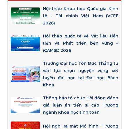
Hội thảo Khoa học Quốc gia Kinh
tế - Tài chính Việt Nam (VCFE
2026)
Hội thảo quốc tế về Vật liệu tiên
tiến và Phát triển bền vững –
iCAMSD 2026
Trường Đại học Tôn Đức Thắng tư
vấn lựa chọn nguyện vọng xét
tuyển đại học tại Đại học Bách
Khoa
Thông báo tổ chức Hội đồng đánh
giá luận án tiến sĩ cấp Trường
ngành Khoa học tính toán
Hội nghị ra mắt Mô hình “Trường