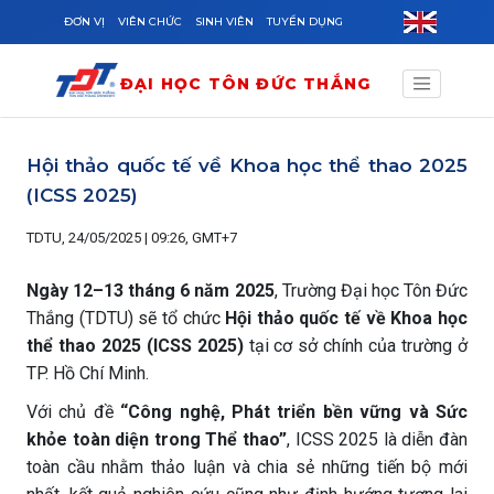
Skip to main content
ĐƠN VỊ
VIÊN CHỨC
SINH VIÊN
TUYỂN DỤNG
ĐẠI HỌC TÔN ĐỨC THẮNG
Hội thảo quốc tế về Khoa học thể thao 2025
(ICSS 2025)
TDTU, 24/05/2025 | 09:26, GMT+7
Ngày 12–13 tháng 6 năm 2025
, Trường Đại học Tôn Đức
Thắng (TDTU) sẽ tổ chức
Hội thảo quốc tế về Khoa học
thể thao 2025 (ICSS 2025)
tại cơ sở chính của trường ở
TP. Hồ Chí Minh.
Với chủ đề
“Công nghệ, Phát triển bền vững và Sức
khỏe toàn diện trong Thể thao”
, ICSS 2025 là diễn đàn
toàn cầu nhằm thảo luận và chia sẻ những tiến bộ mới