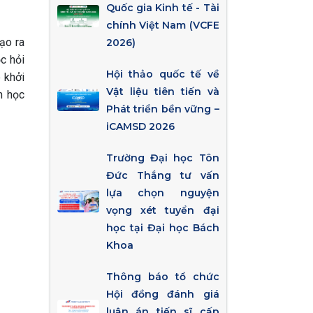
Quốc gia Kinh tế - Tài
chính Việt Nam (VCFE
tạo ra
2026)
c hỏi
Hội thảo quốc tế về
 khởi
Vật liệu tiên tiến và
m học
Phát triển bền vững –
iCAMSD 2026
Trường Đại học Tôn
Đức Thắng tư vấn
lựa chọn nguyện
vọng xét tuyển đại
học tại Đại học Bách
Khoa
Thông báo tổ chức
Hội đồng đánh giá
luận án tiến sĩ cấp