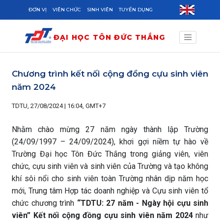
Skip to main content
ĐƠN VỊ
VIÊN CHỨC
SINH VIÊN
TUYỂN DỤNG
ĐẠI HỌC TÔN ĐỨC THẮNG
Chương trình kết nối cộng đồng cựu sinh viên
năm 2024
TDTU, 27/08/2024 | 16:04, GMT+7
Nhằm chào mừng 27 năm ngày thành lập Trường
(24/09/1997 – 24/09/2024), khơi gợi niềm tự hào về
Trường Đại học Tôn Đức Thắng trong giảng viên, viên
chức, cựu sinh viên và sinh viên của Trường và tạo không
khí sôi nổi cho sinh viên toàn Trường nhân dịp năm học
mới, Trung tâm Hợp tác doanh nghiệp và Cựu sinh viên tổ
chức chương trình
“TDTU: 27 năm - Ngày hội cựu sinh
viên” Kết nối cộng đồng cựu sinh viên năm 2024
như