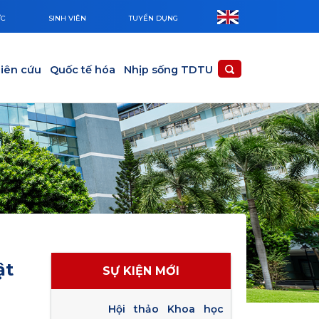
ỨC
SINH VIÊN
TUYỂN DỤNG
iên cứu
Quốc tế hóa
Nhịp sống TDTU
ật
SỰ KIỆN MỚI
Hội thảo Khoa học