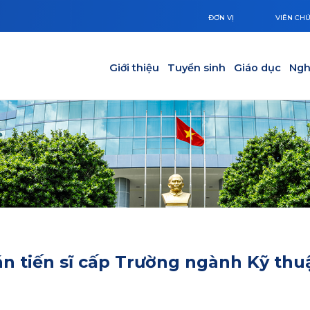
ĐƠN VỊ
VIÊN CH
Main navigation
Giới thiệu
Tuyển sinh
Giáo dục
Ngh
án tiến sĩ cấp Trường ngành Kỹ thu