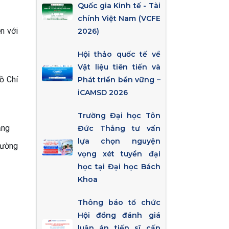
Quốc gia Kinh tế - Tài
chính Việt Nam (VCFE
n với
2026)
Hội thảo quốc tế về
Vật liệu tiên tiến và
ồ Chí
Phát triển bền vững –
iCAMSD 2026
Trường Đại học Tôn
ắng
Đức Thắng tư vấn
lựa chọn nguyện
rường
vọng xét tuyển đại
học tại Đại học Bách
Khoa
Thông báo tổ chức
Hội đồng đánh giá
luận án tiến sĩ cấp