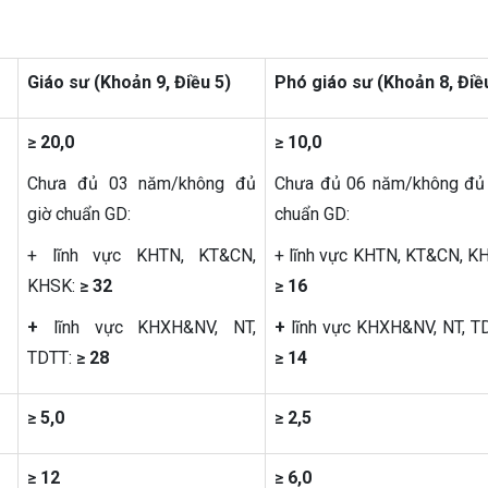
Giáo sư (Khoản 9, Điều 5)
Phó giáo sư (Khoản 8, Điề
≥ 20,0
≥ 10,0
Chưa đủ 03 năm/không đủ
Chưa đủ 06 năm/không đủ
giờ chuẩn GD:
chuẩn GD:
+ lĩnh vực KHTN, KT&CN,
+ lĩnh vực KHTN, KT&CN, K
KHSK:
≥ 32
≥ 16
+
lĩnh vực KHXH&NV, NT,
+
lĩnh vực KHXH&NV, NT, T
TDTT:
≥ 28
≥ 14
≥ 5,0
≥ 2,5
≥ 12
≥ 6,0