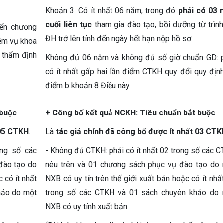
Khoản 3. Có ít nhất 06 năm, trong đó
phải có 03
cuối liên tục
tham gia đào tạo, bồi dưỡng từ trìn
iển chương
ĐH trở lên tính đến ngày hết hạn nộp hồ sơ.
iệm vụ khoa
 thẩm định
Không đủ 06 năm và không đủ số giờ chuẩn GD: 
có ít nhất gấp hai lần điểm CTKH quy đổi quy định
điểm b khoản 8 Điều này.
 buộc
+ Công bố kết quả NCKH: Tiêu chuẩn bắt buộc
 05 CTKH
.
Là
tác giả chính đã công bố được ít nhất 03 CT
ong số các
- Không đủ CTKH: phải có ít nhất 02 trong số các 
đào tạo do
nêu trên và 01 chương sách phục vụ đào tạo do
 có ít nhất
NXB có uy tín trên thế giới xuất bản hoặc có ít nhấ
hảo do một
trong số các CTKH và 01 sách chuyên khảo do
NXB có uy tính xuất bản.