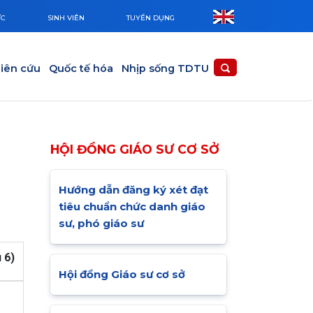
ỨC
SINH VIÊN
TUYỂN DỤNG
iên cứu
Quốc tế hóa
Nhịp sống TDTU
HỘI ĐỒNG GIÁO SƯ CƠ SỞ
Hướng dẫn đăng ký xét đạt
tiêu chuẩn chức danh giáo
sư, phó giáo sư
 6)
Hội đồng Giáo sư cơ sở