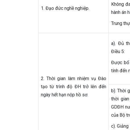
Không đan
1. Đạo đức nghề nghiệp.
hành án h
Trung th
a). Đủ t
Điều 5:
Được bổ
tính đến 
2. Thời gian làm nhiệm vụ Đào
tạo từ trình độ ĐH trở lên đến
b). Thời 
ngày hết hạn nộp hồ sơ.
thời gia
GDĐH nước
của Bộ t
c). Giảng