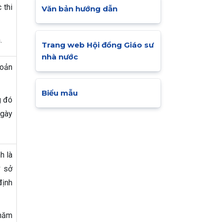
 thi
Văn bản hướng dẫn
.
Trang web Hội đồng Giáo sư
nhà nước
hoản
Biểu mẫu
g đó
ngày
h là
ơ sở
định
 năm