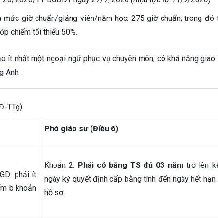
ức giờ chuẩn/giảng viên/năm học: 275 giờ chuẩn; trong đó 
 lớp chiếm tối thiểu 50%.
ạo ít nhất một ngoại ngữ phục vụ chuyên môn; có khả năng giao 
g Anh.
QĐ-TTg)
Phó giáo sư (Điều 6)
Khoản 2.
Phải có bằng TS đủ 03 năm
trở lên k
D: phải ít
ngày ký quyết định cấp bằng tính đến ngày hết hạn
iểm b khoản
hồ sơ.