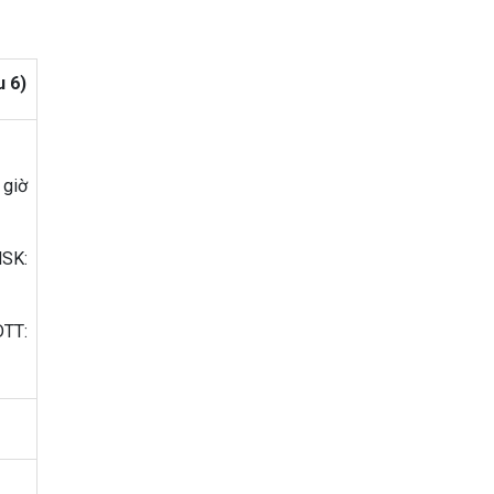
u 6)
 giờ
HSK:
DTT: