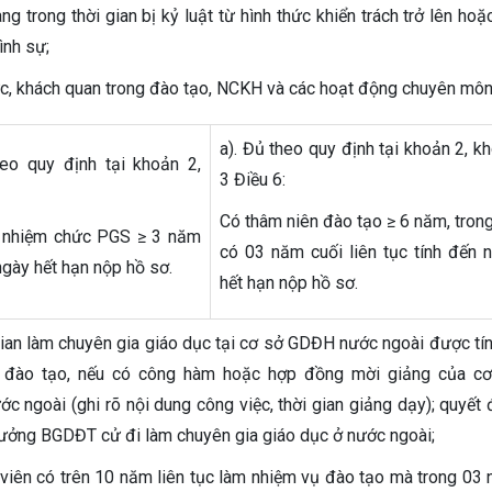
g trong thời gian bị kỷ luật từ hình thức khiển trách trở lên hoặc
ình sự;
ực, khách quan trong đào tạo, NCKH và các hoạt động chuyên môn
a). Đủ theo quy định tại khoản 2, k
heo quy định tại khoản 2,
3 Điều 6:
Có thâm niên đào tạo ≥ 6 năm, tron
 nhiệm chức PGS ≥ 3 năm
có 03 năm cuối liên tục tính đến 
ngày hết hạn nộp hồ sơ.
hết hạn nộp hồ sơ.
gian làm chuyên gia giáo dục tại cơ sở GDĐH nước ngoài được tín
n đào tạo, nếu có công hàm hoặc hợp đồng mời giảng của c
 ngoài (ghi rõ nội dung công việc, thời gian giảng dạy); quyết 
rưởng BGDĐT cử đi làm chuyên gia giáo dục ở nước ngoài;
 viên có trên 10 năm liên tục làm nhiệm vụ đào tạo mà trong 03