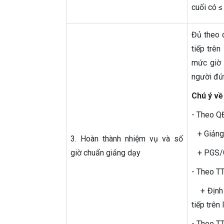
cuối có ≤
Đủ theo 
tiếp trên
mức giờ 
người đứ
Chú ý về
- Theo 
+ Giảng 
3. Hoàn thành nhiệm vụ và số
giờ chuẩn giảng dạy
+ PGS/Gi
- Theo T
+ Định m
tiếp trên
- Theo 