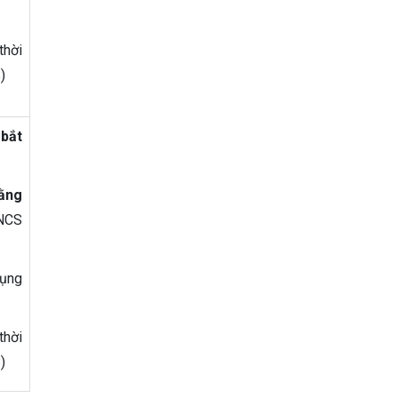
thời
)
bắt
ằng
 NCS
dụng
thời
)