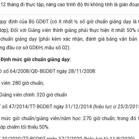
 12 tháng đi thực tập, nâng cao trình độ thì không tính là gián đoạ
quy định của Bộ GDĐT (có ít nhất ½ số giờ chuẩn giảng dạy là 
 lớp); Đối với Giảng viên thỉnh giảng phải thực hiện ít nhất 50% 
chuẩn giảng dạy (phải kèm xác nhận, đánh giá bằng văn bản
ng đầu cơ sở GDĐH, mẫu số 02).
 Định mức giờ chuẩn giảng dạy:
QĐ số 64/2008/QĐ-BGDĐT ngày 28/11/2008:
viên: 280 giờ chuẩn;
ảng viên chính: 320 giờ chuẩn
T số 47/2014/TT-BGDĐT ngày 31/12/2014
(hiệu lực ừ 25/3/201
ức giờ chuẩn/giảng viên/năm học: 270 giờ chuẩn; trong đó 
 lớp chiếm tối thiểu 50%.
TT 20/2020/TT-BGDĐT ngày 27/7/2020
(hiệu lực từ 11/9/2020)