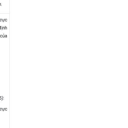
n.
trực
định
 của
5)
:
trực