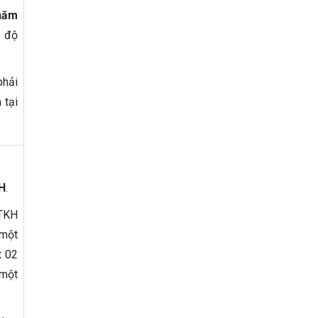
 năm
h độ
phải
 tại
KH
.
CTKH
 một
t 02
 một