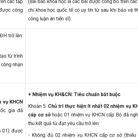
rên các tạp
(Bài báo khoa học là các bài được công bố trên các
 được công
chí khoa học quốc tế có uy tín từ sau khi bảo vệ t
công luận án tiến sĩ).
ĐH trở lên:
ạo từ trình
t công nhận
+ Nhiệm vụ KH&CN: Tiêu chuẩn bắt buộc
ệm vụ KHCN
Khoản 5.
Chủ trì thực hiện ít nhất 02 nhiệm vụ 
ốc gia đã
cấp cơ sở
hoặc 01 nhiệm vụ KHCN cấp Bộ đã ng
thu kết quả từ đạt yêu cầu trở lên.
 01): được
- Không đủ 02 nhiệm vụ KHCN cấp cơ sở (thiếu 