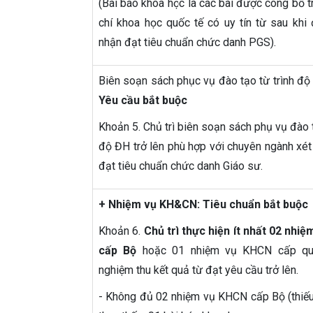
(Bài báo khoa học là các bài được công bố t
chí khoa học quốc tế có uy tín từ sau khi
nhận đạt tiêu chuẩn chức danh PGS).
Biên soạn sách phục vụ đào tạo từ trình độ 
Yêu cầu bắt buộc
Khoản 5. Chủ trì biên soạn sách phụ vụ đào t
độ ĐH trở lên phù hợp với chuyên ngành xé
đạt tiêu chuẩn chức danh Giáo sư.
+ Nhiệm vụ KH&CN: Tiêu chuẩn bắt buộc
Khoản 6.
Chủ trì thực hiện ít nhất 02 nhi
cấp Bộ
hoặc 01 nhiệm vụ KHCN cấp qu
nghiệm thu kết quả từ đạt yêu cầu trở lên.
- Không đủ 02 nhiệm vụ KHCN cấp Bộ (thiếu