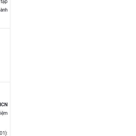
 tạp
hành
KHCN
hiệm
01):