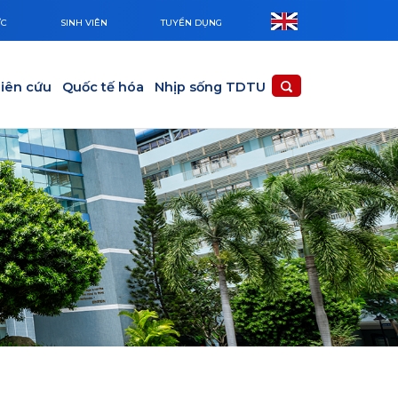
ỨC
SINH VIÊN
TUYỂN DỤNG
iên cứu
Quốc tế hóa
Nhịp sống TDTU