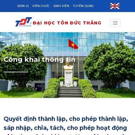
Skip to main content
ĐƠN VỊ
VIÊN CHỨC
SINH VIÊN
TUYỂN DỤNG
ĐẠI HỌC TÔN ĐỨC THẮNG
Công khai thông tin
Quyết định thành lập, cho phép thành lập,
sáp nhập, chia, tách, cho phép hoạt động