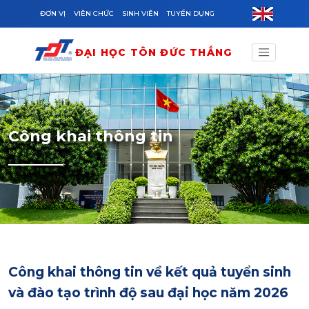
Skip to main content
ĐƠN VỊ
VIÊN CHỨC
SINH VIÊN
TUYỂN DỤNG
ĐẠI HỌC TÔN ĐỨC THẮNG
Công khai thông tin
Công khai thông tin về kết quả tuyển sinh
và đào tạo trình độ sau đại học năm 2026